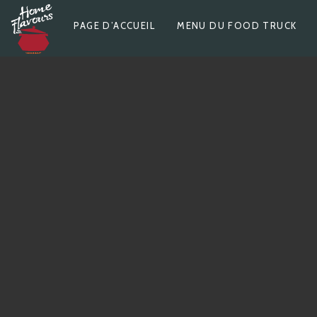
Skip
P
PAGE D’ACCUEIL
MENU DU FOOD TRUCK
to
content
R
I
M
A