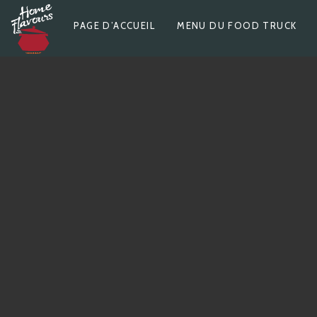
Skip
P
PAGE D’ACCUEIL
MENU DU FOOD TRUCK
to
content
R
I
M
A