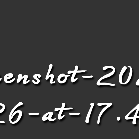
eenshot-2
6-at-17.