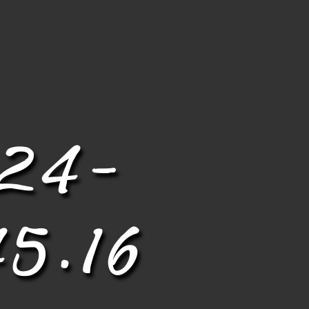
024-
45.16