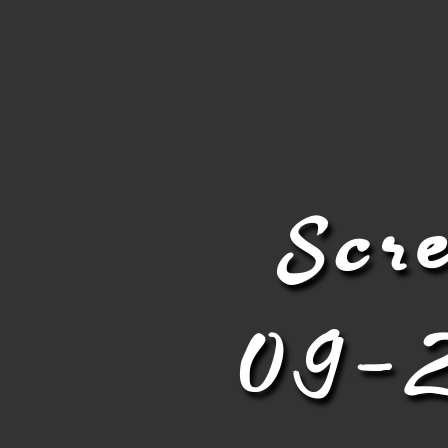
R
Y
Scr
N
09-2
A